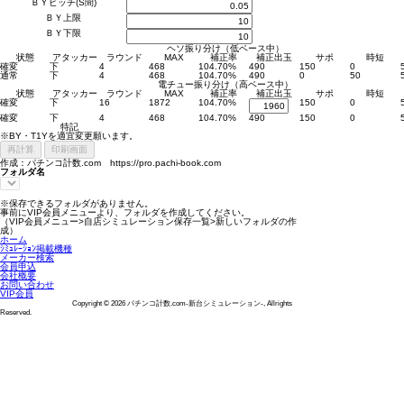
ＢＹピッチ(S間)
ＢＹ上限
ＢＹ下限
ヘソ振り分け（低ベース中）
状態
アタッカー
ラウンド
MAX
補正率
補正出玉
サポ
時短
確変
下
4
468
104.70%
490
150
0
通常
下
4
468
104.70%
490
0
50
電チュー振り分け（高ベース中）
状態
アタッカー
ラウンド
MAX
補正率
補正出玉
サポ
時短
確変
下
16
1872
104.70%
150
0
確変
下
4
468
104.70%
490
150
0
特記
※BY・T1Yを適宜変更願います。
作成：パチンコ計数.com https://pro.pachi-book.com
フォルダ名
※保存できるフォルダがありません。
事前にVIP会員メニューより、フォルダを作成してください。
（VIP会員メニュー>自店シミュレーション保存一覧>新しいフォルダの作
成）
ホーム
ｼﾐｭﾚｰｼｮﾝ掲載機種
メーカー検索
会員申込
会社概要
お問い合わせ
VIP会員
Copyright © 2026 パチンコ計数.com-新台シミュレーション-, Allrights
Reserved.