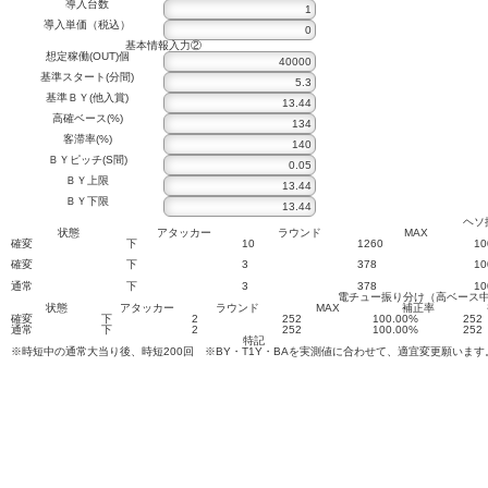
導入台数
導入単価（税込）
基本情報入力②
想定稼働(OUT)個
基準スタート(分間)
基準ＢＹ(他入賞)
高確ベース(%)
客滞率(%)
ＢＹピッチ(S間)
ＢＹ上限
ＢＹ下限
ヘソ
状態
アタッカー
ラウンド
MAX
確変
下
10
1260
10
確変
下
3
378
10
通常
下
3
378
10
電チュー振り分け（高ベース
状態
アタッカー
ラウンド
MAX
補正率
確変
下
2
252
100.00%
252
通常
下
2
252
100.00%
252
特記
※時短中の通常大当り後、時短200回 ※BY・T1Y・BAを実測値に合わせて、適宜変更願います