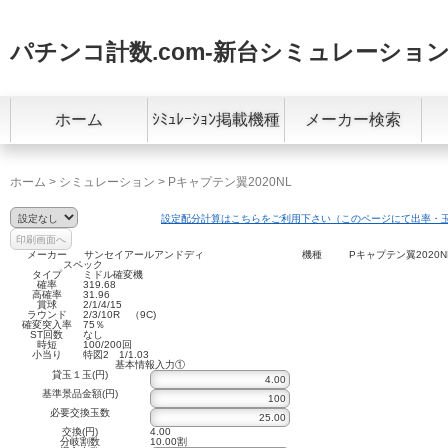
パチンコ計数.com-新台シミュレーション
ホーム
ｼﾐｭﾚｰｼｮﾝ掲載機種
メーカー検索
ホーム
>
シミュレーション
> Pキャプテン翼2020NL
設定配分計算はこちらをご利用下さい（このページにて出率・
メーカー
サンセイアールアンドディ
機種
Pキャプテン翼2020N
スペック
タイプ
ミドル確変機
確率
319.68
高確率
31.96
賞球
2/1/4/15
ラウンド
2/3/10R （9C)
確変突入率
75％
ST回数
なし
時短
100/200回
小当り
特図2 1/1.03
基本情報入力①
貸玉１玉(円)
基準景品金額(円)
必要交換玉数
交換(円)
4.00
分岐割数
10.00割