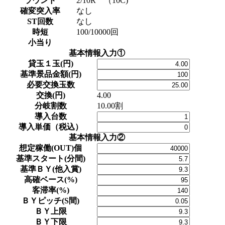
ラウンド
2/10R （10C)
確変突入率
なし
ST回数
なし
時短
100/10000回
小当り
基本情報入力①
貸玉１玉(円)
基準景品金額(円)
必要交換玉数
交換(円)
4.00
分岐割数
10.00割
導入台数
導入単価（税込）
基本情報入力②
想定稼働(OUT)個
基準スタート(分間)
基準ＢＹ(他入賞)
高確ベース(%)
客滞率(%)
ＢＹピッチ(S間)
ＢＹ上限
ＢＹ下限