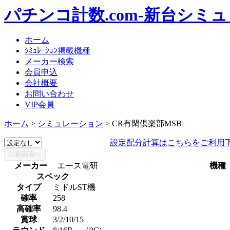
パチンコ計数.com-新台シミ
ホーム
ｼﾐｭﾚｰｼｮﾝ掲載機種
メーカー検索
会員申込
会社概要
お問い合わせ
VIP会員
ホーム
>
シミュレーション
> CR有閑倶楽部MSB
設定配分計算はこちらをご利用
メーカー
エース電研
機種
スペック
タイプ
ミドルST機
確率
258
高確率
98.4
賞球
3/2/10/15