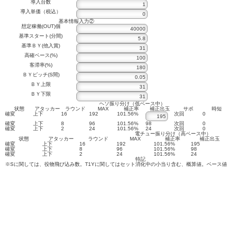
導入台数
導入単価（税込）
基本情報入力②
想定稼働(OUT)個
基準スタート(分間)
基準ＢＹ(他入賞)
高確ベース(%)
客滞率(%)
ＢＹピッチ(S間)
ＢＹ上限
ＢＹ下限
ヘソ振り分け（低ベース中）
状態
アタッカー
ラウンド
MAX
補正率
補正出玉
サポ
時短
確変
上下
16
192
101.56%
次回
0
確変
上下
8
96
101.56%
98
次回
0
確変
上下
2
24
101.56%
24
次回
0
電チュー振り分け（高ベース中）
状態
アタッカー
ラウンド
MAX
補正率
補正出玉
確変
上下
16
192
101.56%
195
確変
上下
8
96
101.56%
98
確変
上下
2
24
101.56%
24
特記
※Sに関しては、役物飛び込み数。T1Yに関してはセット消化中の小当り含む、概算値。ベース値＝