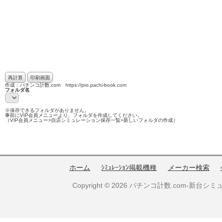
作成：パチンコ計数.com https://pro.pachi-book.com
フォルダ名
※保存できるフォルダがありません。
事前にVIP会員メニューより、フォルダを作成してください。
（VIP会員メニュー>自店シミュレーション保存一覧>新しいフォルダの作成）
ホーム
ｼﾐｭﾚｰｼｮﾝ掲載機種
メーカー検索
Copyright © 2026 パチンコ計数.com-新台シミュレー