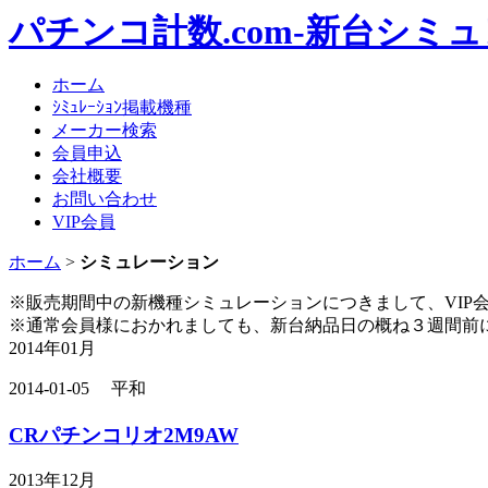
パチンコ計数.com-新台シミ
ホーム
ｼﾐｭﾚｰｼｮﾝ掲載機種
メーカー検索
会員申込
会社概要
お問い合わせ
VIP会員
ホーム
>
シミュレーション
※販売期間中の新機種シミュレーションにつきまして、VIP
※通常会員様におかれましても、新台納品日の概ね３週間前
2014年01月
2014-01-05 平和
CRパチンコリオ2M9AW
2013年12月