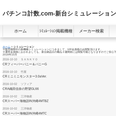
パチンコ計数.com-新台シミュレーション
ホーム
ｼﾐｭﾚｰｼｮﾝ掲載機種
メーカー検索
ホーム
>
シミュレーション
※販売期間中の新機種シミュレーションにつきまして、VIP会員様のみ閲覧頂けます。
※通常会員様におかれましても、新台納品日の概ね３週間前には閲覧可能となりますのでご安心
2016年10月
2016-10-10 ＳＡＮＫＹＯ
CRフィーバーバニー＆バニーG
2016-10-10 竹屋
CRミニミニモンスター3.0aVer.
2016-10-02 ソフィア
CRA織田信奈の野望GL66
2016-10-02 三洋物産
CRスーパー海物語IN沖縄4MTBZ
2016-10-02 三洋物産
CRスーパー海物語IN沖縄4MTC