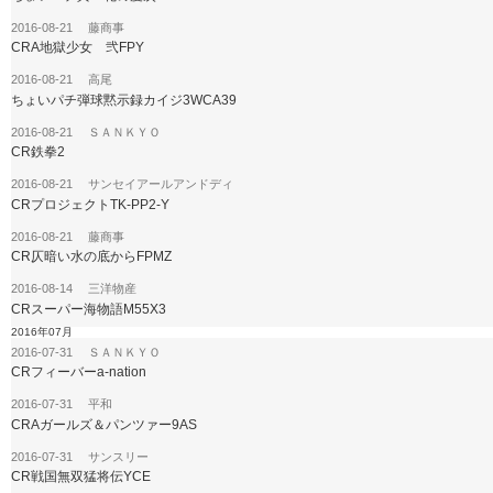
2016-08-21 藤商事
CRA地獄少女 弐FPY
2016-08-21 高尾
ちょいパチ弾球黙示録カイジ3WCA39
2016-08-21 ＳＡＮＫＹＯ
CR鉄拳2
2016-08-21 サンセイアールアンドディ
CRプロジェクトTK-PP2-Y
2016-08-21 藤商事
CR仄暗い水の底からFPMZ
2016-08-14 三洋物産
CRスーパー海物語M55X3
2016年07月
2016-07-31 ＳＡＮＫＹＯ
CRフィーバーa-nation
2016-07-31 平和
CRAガールズ＆パンツァー9AS
2016-07-31 サンスリー
CR戦国無双猛将伝YCE