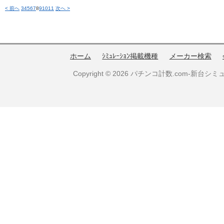
< 前へ
3
4
5
6
7
8
9
10
11
次へ >
ホーム
ｼﾐｭﾚｰｼｮﾝ掲載機種
メーカー検索
Copyright © 2026 パチンコ計数.com-新台シミュレー